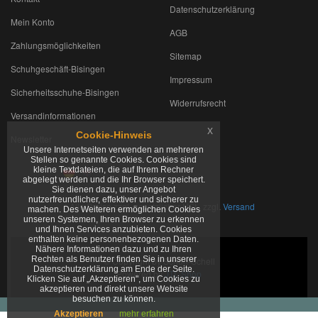
Datenschutzerklärung
Mein Konto
AGB
Zahlungsmöglichkeiten
Sitemap
Schuhgeschäft-Bisingen
Impressum
Sicherheitsschuhe-Bisingen
Widerrufsrecht
Versandinformationen
x
Cookie-Hinweis
Newsletter
Unsere Internetseiten verwenden an mehreren
Stellen so genannte Cookies. Cookies sind
kleine Textdateien, die auf Ihrem Rechner
abgelegt werden und die Ihr Browser speichert.
Sie dienen dazu, unser Angebot
nutzerfreundlicher, effektiver und sicherer zu
*
Alle Preise zzgl. gesetzlicher USt., zzgl.
Versand
machen. Des Weiteren ermöglichen Cookies
unseren Systemen, Ihren Browser zu erkennen
und Ihnen Services anzubieten. Cookies
enthalten keine personenbezogenen Daten.
Nähere Informationen dazu und zu Ihren
Rechten als Benutzer finden Sie in unserer
© Copyright by Schuh-Schell
Datenschutzerklärung am Ende der Seite.
Powered by
JTL-Shop
Klicken Sie auf „Akzeptieren", um Cookies zu
akzeptieren und direkt unsere Website
besuchen zu können.
Akzeptieren
mehr erfahren