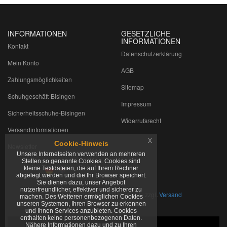
INFORMATIONEN
GESETZLICHE
INFORMATIONEN
Kontakt
Datenschutzerklärung
Mein Konto
AGB
Zahlungsmöglichkeiten
Sitemap
Schuhgeschäft-Bisingen
Impressum
Sicherheitsschuhe-Bisingen
Widerrufsrecht
Versandinformationen
x
Cookie-Hinweis
Newsletter
Unsere Internetseiten verwenden an mehreren
Stellen so genannte Cookies. Cookies sind
kleine Textdateien, die auf Ihrem Rechner
abgelegt werden und die Ihr Browser speichert.
Sie dienen dazu, unser Angebot
nutzerfreundlicher, effektiver und sicherer zu
*
Alle Preise zzgl. gesetzlicher USt., zzgl.
Versand
machen. Des Weiteren ermöglichen Cookies
unseren Systemen, Ihren Browser zu erkennen
und Ihnen Services anzubieten. Cookies
enthalten keine personenbezogenen Daten.
Nähere Informationen dazu und zu Ihren