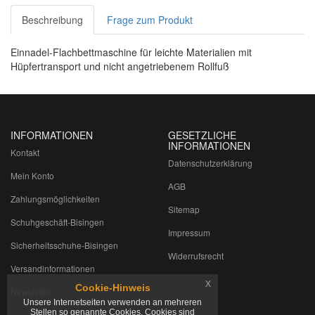
Beschreibung
Frage zum Produkt
Einnadel-Flachbettmaschine für leichte Materialien mit
Hüpfertransport und nicht angetriebenem Rollfuß
INFORMATIONEN
GESETZLICHE
INFORMATIONEN
Kontakt
Datenschutzerklärung
Mein Konto
AGB
Zahlungsmöglichkeiten
Sitemap
Schuhgeschäft-Bisingen
Impressum
Sicherheitsschuhe-Bisingen
Widerrufsrecht
Versandinformationen
x
Cookie-Hinweis
Newsletter
Unsere Internetseiten verwenden an mehreren
Stellen so genannte Cookies. Cookies sind