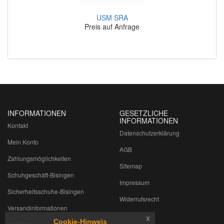
USM SRA
Preis auf Anfrage
INFORMATIONEN
GESETZLICHE
INFORMATIONEN
Kontakt
Datenschutzerklärung
Mein Konto
AGB
Zahlungsmöglichkeiten
Sitemap
Schuhgeschäft-Bisingen
Impressum
Sicherheitsschuhe-Bisingen
Widerrufsrecht
Versandinformationen
x
Cookie-Hinweis