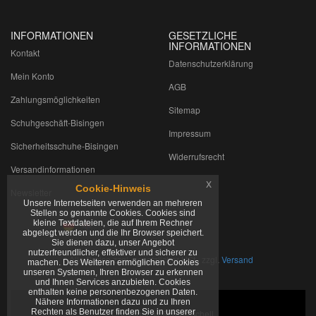
INFORMATIONEN
GESETZLICHE
INFORMATIONEN
Kontakt
Datenschutzerklärung
Mein Konto
AGB
Zahlungsmöglichkeiten
Sitemap
Schuhgeschäft-Bisingen
Impressum
Sicherheitsschuhe-Bisingen
Widerrufsrecht
Versandinformationen
x
Cookie-Hinweis
Newsletter
Unsere Internetseiten verwenden an mehreren
Stellen so genannte Cookies. Cookies sind
kleine Textdateien, die auf Ihrem Rechner
abgelegt werden und die Ihr Browser speichert.
Sie dienen dazu, unser Angebot
nutzerfreundlicher, effektiver und sicherer zu
*
Alle Preise zzgl. gesetzlicher USt., zzgl.
Versand
machen. Des Weiteren ermöglichen Cookies
unseren Systemen, Ihren Browser zu erkennen
und Ihnen Services anzubieten. Cookies
enthalten keine personenbezogenen Daten.
Nähere Informationen dazu und zu Ihren
Rechten als Benutzer finden Sie in unserer
© Copyright by Schuh-Schell