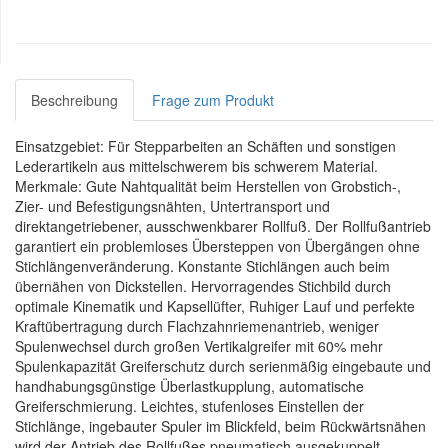
Beschreibung
Frage zum Produkt
Einsatzgebiet: Für Stepparbeiten an Schäften und sonstigen
Lederartikeln aus mittelschwerem bis schwerem Material.
Merkmale: Gute Nahtqualität beim Herstellen von Grobstich-,
Zier- und Befestigungsnähten, Untertransport und
direktangetriebener, ausschwenkbarer Rollfuß. Der Rollfußantrieb
garantiert ein problemloses Übersteppen von Übergängen ohne
Stichlängenveränderung. Konstante Stichlängen auch beim
übernähen von Dickstellen. Hervorragendes Stichbild durch
optimale Kinematik und Kapsellüfter, Ruhiger Lauf und perfekte
Kraftübertragung durch Flachzahnriemenantrieb, weniger
Spulenwechsel durch großen Vertikalgreifer mit 60% mehr
Spulenkapazität Greiferschutz durch serienmäßig eingebaute und
handhabungsgünstige Überlastkupplung, automatische
Greiferschmierung. Leichtes, stufenloses Einstellen der
Stichlänge, ingebauter Spuler im Blickfeld, beim Rückwärtsnähen
wird der Antrieb des Rollfußes pneumatisch ausgekuppelt.