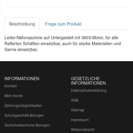
Beschreibung
Frage zum Produkt
Leder-Nähmaschine auf Untergestell mit 380V-Motor, für alle
Raffarten Schäften einsetzbar, auch für starke Materialien und
Garne einsetzbar,
INFORMATIONEN
GESETZLICHE
INFORMATIONEN
Kontakt
Datenschutzerklärung
Mein Konto
AGB
Zahlungsmöglichkeiten
Sitemap
Schuhgeschäft-Bisingen
Impressum
Sicherheitsschuhe-Bisingen
Widerrufsrecht