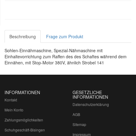
Beschreibung
Frage zum Produkt
Sohlen-Einnähmaschine, Spezial-Nähmaschine mit
Einhaltevorrichtung zum Raffen des des Schaftes während dem
Einnähen, mit Stop-Motor 380V, ähnlich Strobel 141
INFORMATIONEN
GESETZLICHE
INFORMATIONEN
Kontakt
Datenschutzerklärung
Mein Konto
AGB
Zahlungsmöglichkeiten
Sitemap
Schuhgeschäft-Bisingen
Impressum