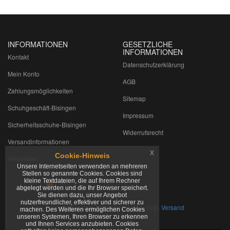
INFORMATIONEN
GESETZLICHE
INFORMATIONEN
Kontakt
Datenschutzerklärung
Mein Konto
AGB
Zahlungsmöglichkeiten
Sitemap
Schuhgeschäft-Bisingen
Impressum
Sicherheitsschuhe-Bisingen
Widerrufsrecht
Versandinformationen
x
Cookie-Hinweis
Newsletter
Unsere Internetseiten verwenden an mehreren
Stellen so genannte Cookies. Cookies sind
kleine Textdateien, die auf Ihrem Rechner
abgelegt werden und die Ihr Browser speichert.
Sie dienen dazu, unser Angebot
nutzerfreundlicher, effektiver und sicherer zu
*
Alle Preise zzgl. gesetzlicher USt., zzgl.
Versand
machen. Des Weiteren ermöglichen Cookies
unseren Systemen, Ihren Browser zu erkennen
und Ihnen Services anzubieten. Cookies