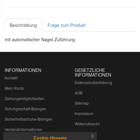
Beschreibung
Frage zum Produkt
mit automatischer Nagel-Zuführung
INFORMATIONEN
GESETZLICHE
INFORMATIONEN
Kontakt
Datenschutzerklärung
Mein Konto
AGB
Zahlungsmöglichkeiten
Sitemap
Schuhgeschäft-Bisingen
Impressum
Sicherheitsschuhe-Bisingen
Widerrufsrecht
Versandinformationen
x
Cookie-Hinweis
Newsletter